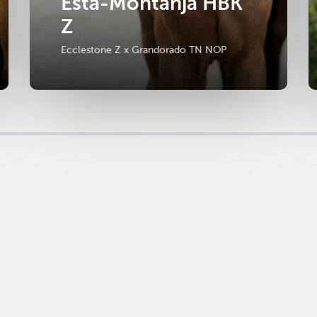
Esta-Montanja HBK
Z
Ecclestone Z x Grandorado TN NOP