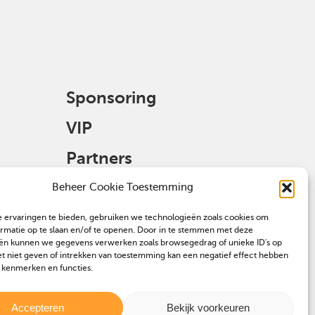
Sponsoring
VIP
Partners
Veulen aanmelden
Beheer Cookie Toestemming
 ervaringen te bieden, gebruiken we technologieën zoals cookies om
ormatie op te slaan en/of te openen. Door in te stemmen met deze
ën kunnen we gegevens verwerken zoals browsegedrag of unieke ID's op
et niet geven of intrekken van toestemming kan een negatief effect hebben
 kenmerken en functies.
Accepteren
Bekijk voorkeuren