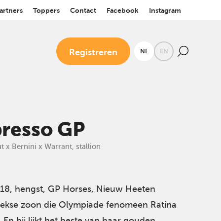
artners
Toppers
Contact
Facebook
Instagram
Registreren
NL
EN
resso GP
 x Bernini x Warrant, stallion
18, hengst, GP Horses, Nieuw Heeten
reekse zoon die Olympiade fenomeen Ratina
 En hij lijkt het beste van haar gouden