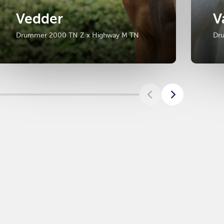
Vedder
V
Drummer 2000 TN Z x Highway M TN
Dr