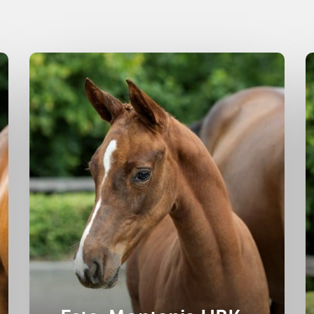
Merrie
2025
H