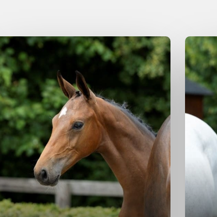
engst
2025
Hengst