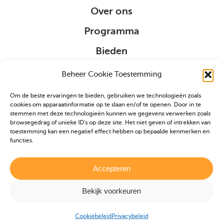
Over ons
Programma
Bieden
Organisatie
Beheer Cookie Toestemming
Om de beste ervaringen te bieden, gebruiken we technologieën zoals
Sponsoring
cookies om apparaatinformatie op te slaan en/of te openen. Door in te
stemmen met deze technologieën kunnen we gegevens verwerken zoals
browsegedrag of unieke ID's op deze site. Het niet geven of intrekken van
VIP
toestemming kan een negatief effect hebben op bepaalde kenmerken en
functies.
Partners
Veulen aanmelden
Accepteren
Bekijk voorkeuren
Realisatie door
Zeker Zichtbaar
|
Privacybeleid
|
Cookiebeleid
Cookiebeleid
Privacybeleid