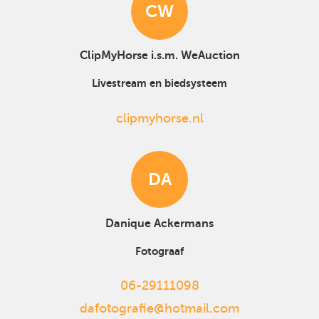
CW
ClipMyHorse i.s.m. WeAuction
Livestream en biedsysteem
clipmyhorse.nl
DA
Danique Ackermans
Fotograaf
06-29111098
dafotografie@hotmail.com