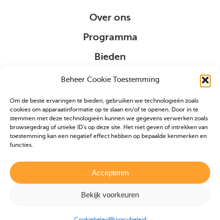
Over ons
Programma
Bieden
Organisatie
Beheer Cookie Toestemming
Om de beste ervaringen te bieden, gebruiken we technologieën zoals
Sponsoring
cookies om apparaatinformatie op te slaan en/of te openen. Door in te
stemmen met deze technologieën kunnen we gegevens verwerken zoals
browsegedrag of unieke ID's op deze site. Het niet geven of intrekken van
VIP
toestemming kan een negatief effect hebben op bepaalde kenmerken en
functies.
Partners
Veulen aanmelden
Accepteren
Bekijk voorkeuren
Realisatie door
Zeker Zichtbaar
|
Privacybeleid
|
Cookiebeleid
Cookiebeleid
Privacybeleid