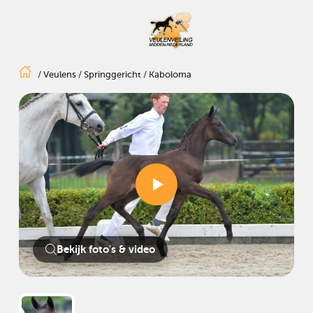
/
Veulens
/
Springgericht
/
Kaboloma
Bekijk foto's & video