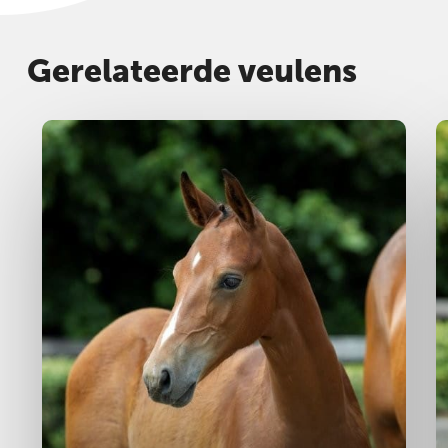
Gerelateerde veulens
Hengst
2025
M