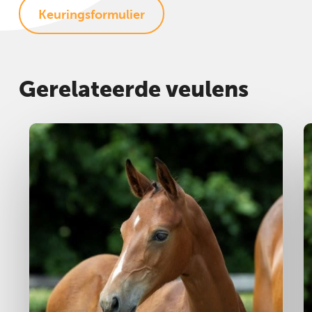
Keuringsformulier
Gerelateerde veulens
Hengst
2025
H