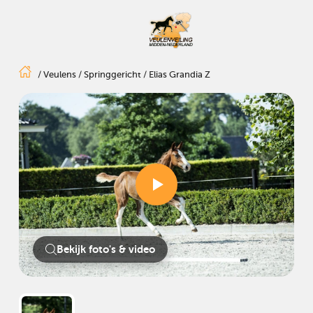
/
Veulens
/
Springgericht
/
Elias Grandia Z
Bekijk foto's & video