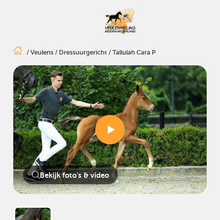
/
Veulens
/
Dressuurgericht
/
Tallulah Cara P
Bekijk foto's & video