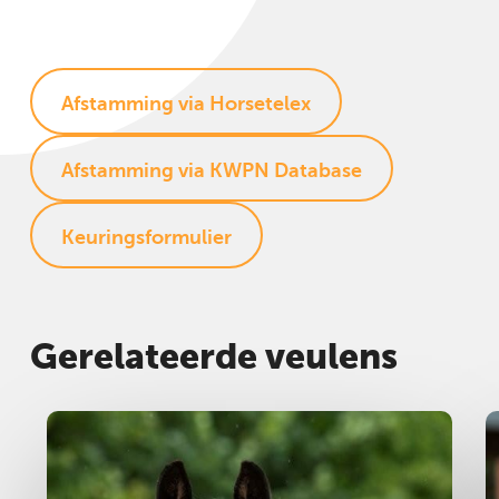
Afstamming via Horsetelex
Afstamming via KWPN Database
Keuringsformulier
Gerelateerde veulens
Merrie
2025
M