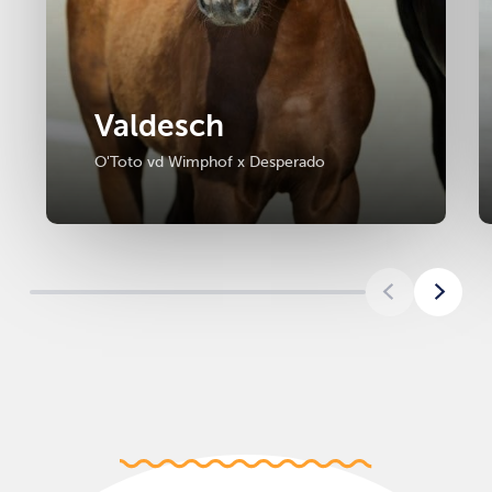
Valdesch
O'Toto vd Wimphof x Desperado