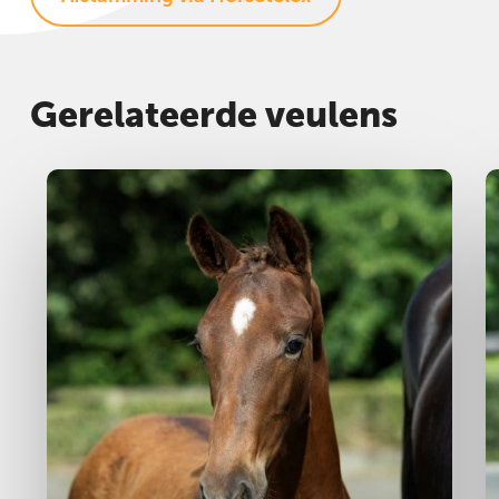
Gerelateerde veulens
Hengst
2025
H