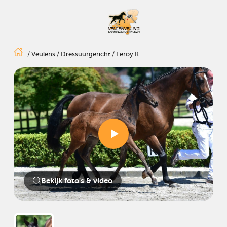
/
Veulens
/
Dressuurgericht
/
Leroy K
Bekijk foto's & video