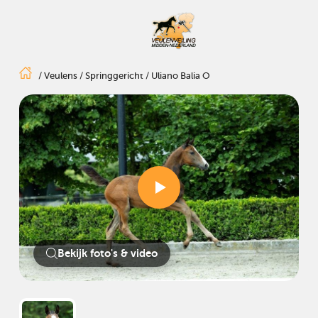
/
Veulens
/
Springgericht
/
Uliano Balia O
Bekijk foto's & video