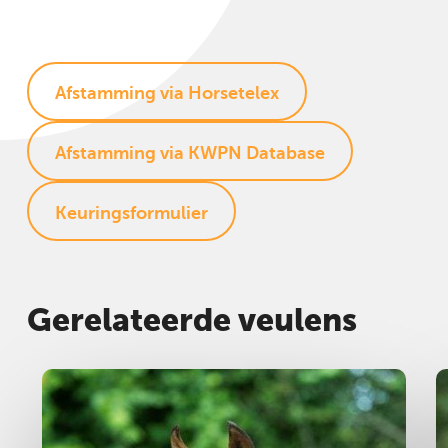
Afstamming via Horsetelex
Afstamming via KWPN Database
Keuringsformulier
Gerelateerde veulens
Hengst
2024
H