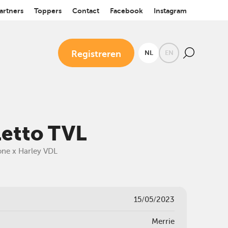
artners
Toppers
Contact
Facebook
Instagram
Registreren
NL
EN
letto TVL
one x Harley VDL
15/05/2023
Merrie