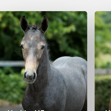
errie
2025
Merrie