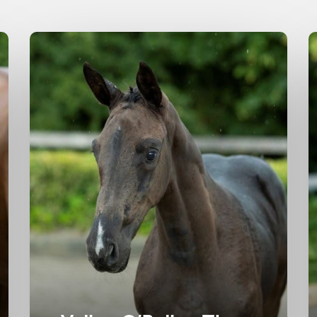
Merrie
2025
M