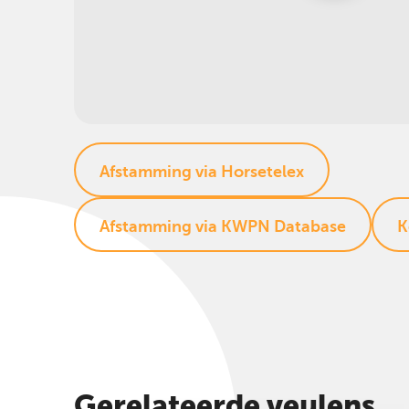
Afstamming via Horsetelex
Afstamming via KWPN Database
K
Gerelateerde veulens