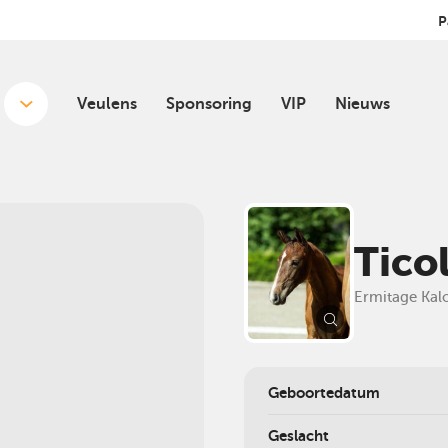
P
Veulens
Sponsoring
VIP
Nieuws
Tico
Ermitage Kal
Geboortedatum
Geslacht