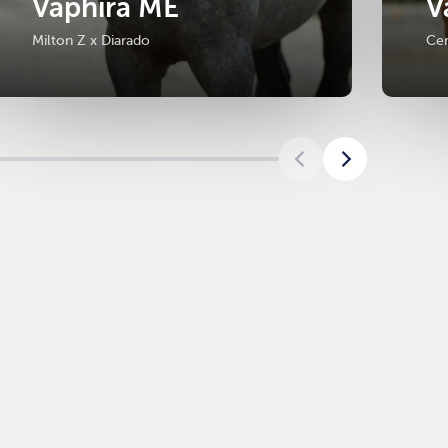
Vaphira ME
V
Milton Z x Diarado
Cer