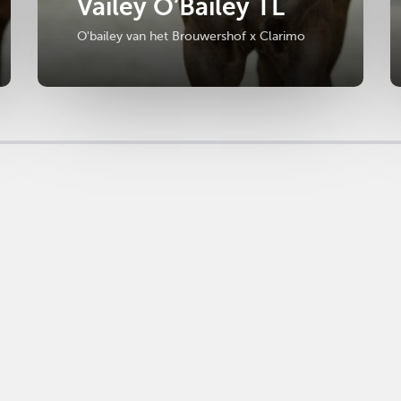
Vailey O’Bailey TL
O'bailey van het Brouwershof x Clarimo