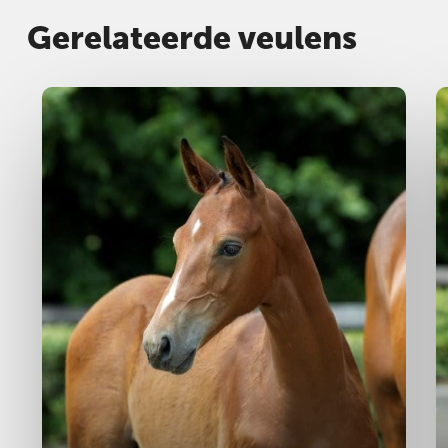
Gerelateerde veulens
Hengst
2025
M