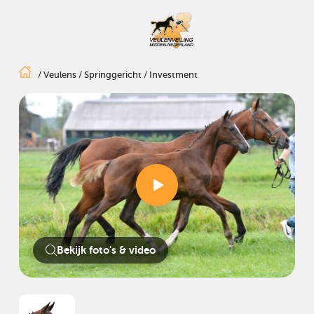
/
Veulens
/
Springgericht
/
Investment
Bekijk foto's & video