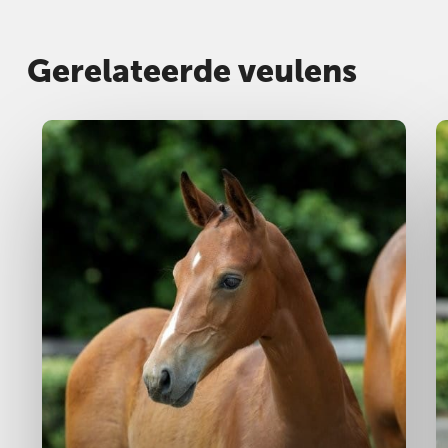
Gerelateerde veulens
Hengst
2025
M