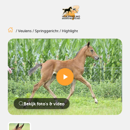
/
Veulens
/
Springgericht
/
Highlight
Bekijk foto's & video