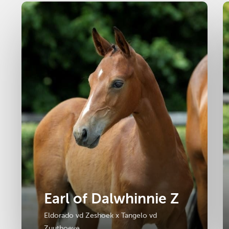
Hengst
2025
M
Earl of Dalwhinnie Z
Eldorado vd Zeshoek x Tangelo vd
Zuuthoeve