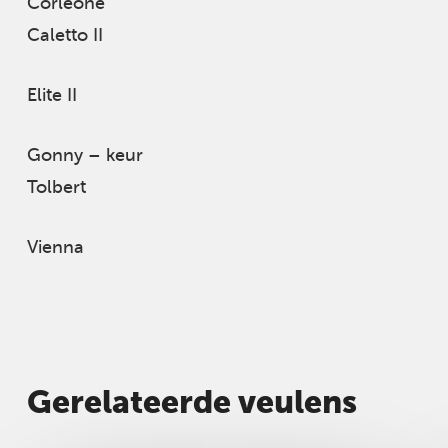
Corleone
Caletto II
Elite II
Gonny – keur
Tolbert
Vienna
Gerelateerde veulens