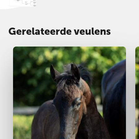
Gerelateerde veulens
Hengst
2025
H