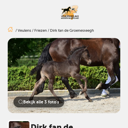
/
Veulens
/
Friezen
/
Dirk fan de Groenesteegh
Bekijk alle 3 foto's
Dirk fan de