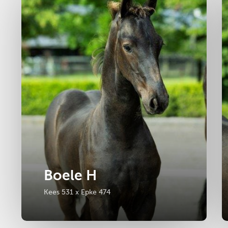
Boele H
Kees 531 x Epke 474