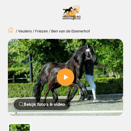
/
Veulens
/
Friezen
/
Ben van de Elsenerhof
Bekijk foto's & video