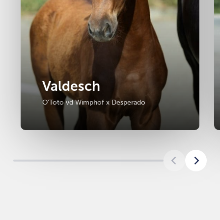
Valdesch
O'Toto vd Wimphof x Desperado