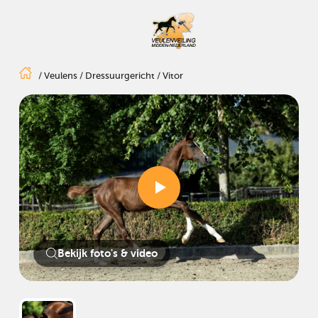
/
Veulens
/
Dressuurgericht
/
Vitor
Bekijk foto's & video