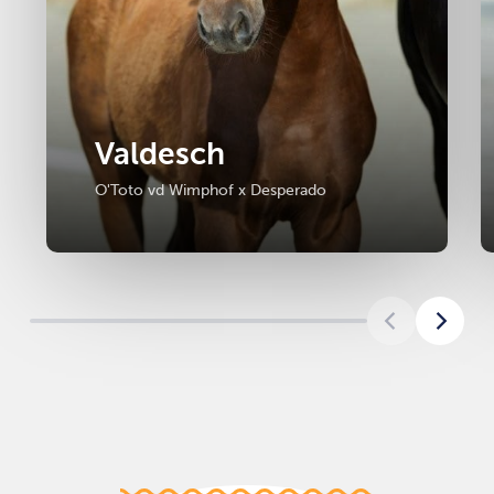
Valdesch
O'Toto vd Wimphof x Desperado