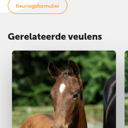
Keuringsformulier
Gerelateerde veulens
Hengst
2025
H