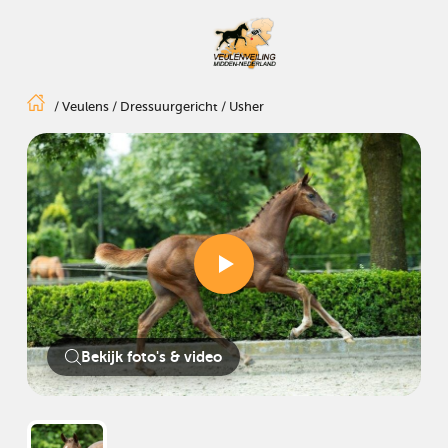
/
Veulens
/
Dressuurgericht
/
Usher
Bekijk foto's & video