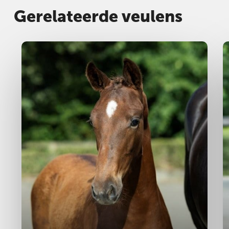
Gerelateerde veulens
Hengst
2025
H