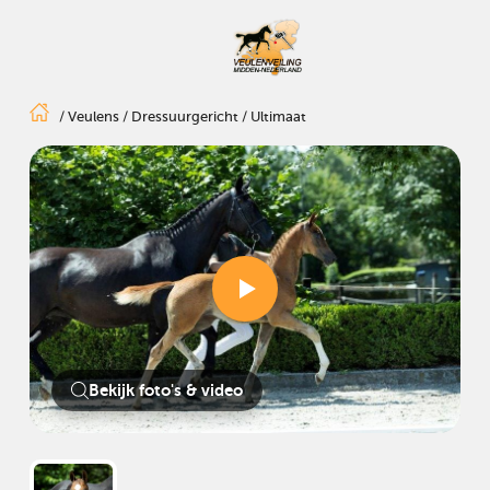
/
Veulens
/
Dressuurgericht
/
Ultimaat
Bekijk foto's & video