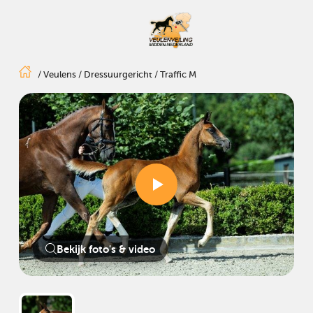
/
Veulens
/
Dressuurgericht
/
Traffic M
Bekijk foto's & video