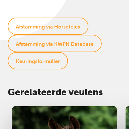
Afstamming via Horsetelex
Afstamming via KWPN Database
Keuringsformulier
Gerelateerde veulens
Hengst
2025
H