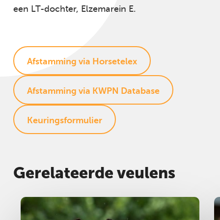
een LT-dochter, Elzemarein E.
Afstamming via Horsetelex
Afstamming via KWPN Database
Keuringsformulier
Gerelateerde veulens
Merrie
2025
M