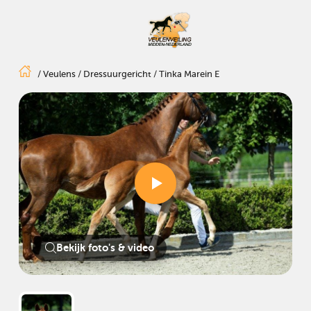
/
Veulens
/
Dressuurgericht
/
Tinka Marein E
Bekijk foto's & video