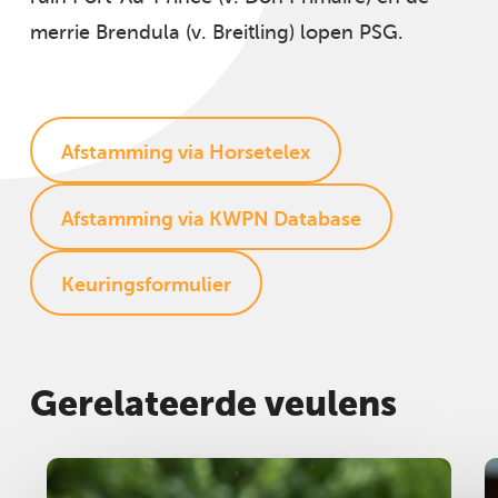
merrie Brendula (v. Breitling) lopen PSG.
Afstamming via Horsetelex
Afstamming via KWPN Database
Keuringsformulier
Gerelateerde veulens
Merrie
2025
M