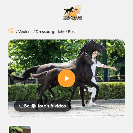
/
Veulens
/
Dressuurgericht
/
Rosa
Bekijk foto's & video