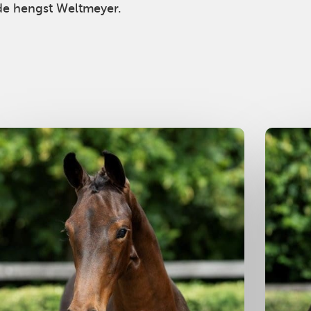
 de hengst Weltmeyer.
errie
2025
Merrie