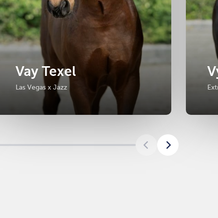
Vay Texel
V
Las Vegas x Jazz
Ex