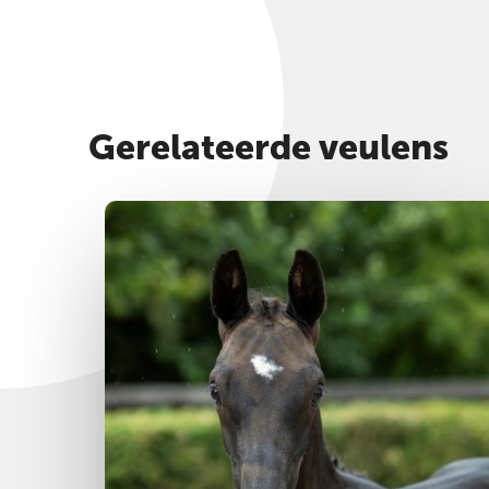
Bekijk foto's & video
Gerelateerde veulens
Merrie
2025