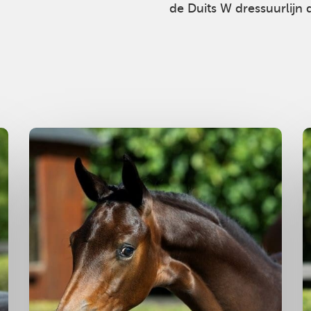
de Duits W dressuurlijn
Merrie
2025
M