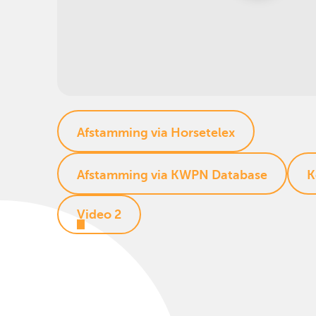
Afstamming via Horsetelex
Afstamming via KWPN Database
K
Video 2