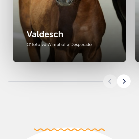
Valdesch
O'Toto vd Wimphof x Desperado