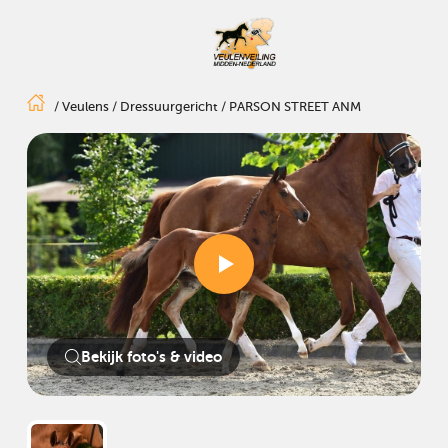
/
Veulens
/
Dressuurgericht
/
PARSON STREET ANM
Bekijk foto's & video