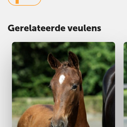
Gerelateerde veulens
Hengst
2025
H