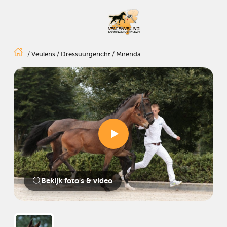
/
Veulens
/
Dressuurgericht
/
Mirenda
Bekijk foto's & video