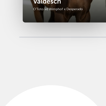
Valdesch
O'Toto vd Wimphof x Desperado