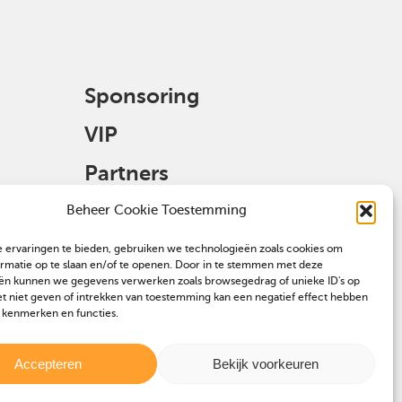
Sponsoring
VIP
Partners
Veulen aanmelden
Beheer Cookie Toestemming
 ervaringen te bieden, gebruiken we technologieën zoals cookies om
ormatie op te slaan en/of te openen. Door in te stemmen met deze
ën kunnen we gegevens verwerken zoals browsegedrag of unieke ID's op
et niet geven of intrekken van toestemming kan een negatief effect hebben
 kenmerken en functies.
Accepteren
Bekijk voorkeuren