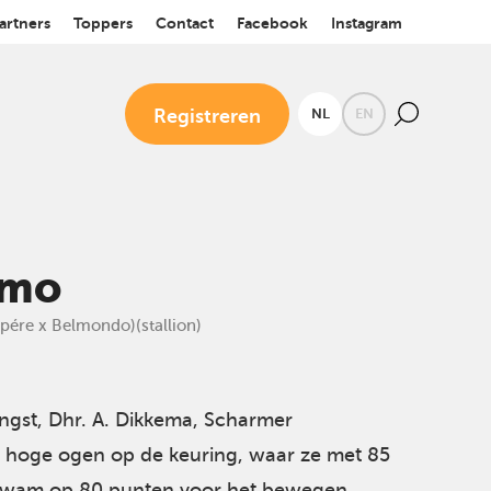
artners
Toppers
Contact
Facebook
Instagram
Registreren
NL
EN
mo
pére x Belmondo)(stallion)
gst, Dhr. A. Dikkema, Scharmer
hoge ogen op de keuring, waar ze met 85
tkwam op 80 punten voor het bewegen.