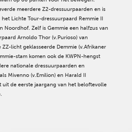
verde meerdere Z2-dressuurpaarden en is
 het Lichte Tour-dressuurpaard Remmie II
een Noordhof. Zelf is Gemmie een halfzus van
paard Arnoldo Thor (v.Purioso) van
ZZ-licht geklasseerde Demmie (v.Afrikaner
 Vemmie-stam komen ook de KWPN-hengst
dere nationale dressuurpaarden en
als Mivenno (v.Emilion) en Harald II
uit de eerste jaargang van het beloftevolle
.