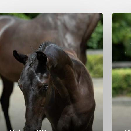
engst
2025
Merrie