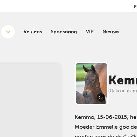
P
Veulens
Sponsoring
VIP
Nieuws
Kem
(Galaxie x am
Kemmo, 15-06-2015, hen
Moeder Emmelie gooide 
punten voor de draf ui