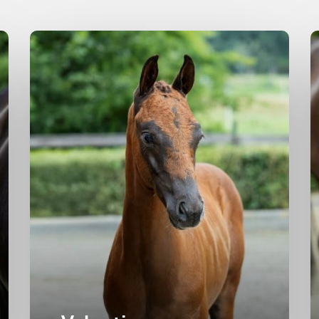
Hengst
2025
H