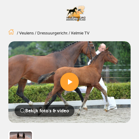
/
Veulens
/
Dressuurgericht
/
Kelmie TV
Bekijk foto's & video