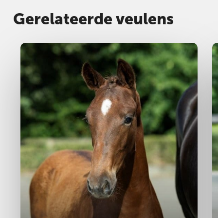
Gerelateerde veulens
Hengst
2025
H