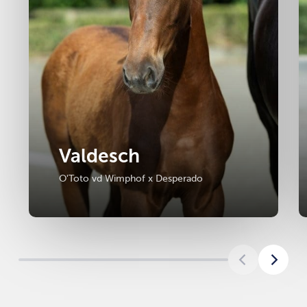
Valdesch
O'Toto vd Wimphof x Desperado