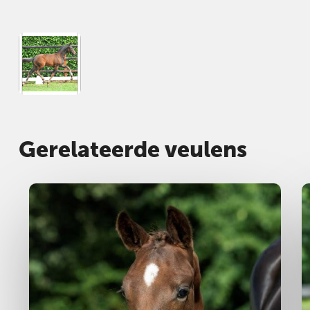
Gerelateerde veulens
Hengst
2025
H