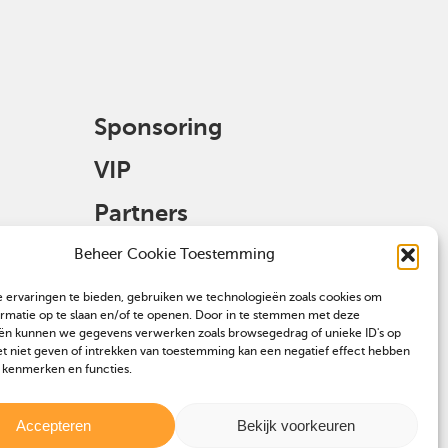
Sponsoring
VIP
Partners
Veulen aanmelden
Beheer Cookie Toestemming
 ervaringen te bieden, gebruiken we technologieën zoals cookies om
ormatie op te slaan en/of te openen. Door in te stemmen met deze
ën kunnen we gegevens verwerken zoals browsegedrag of unieke ID's op
et niet geven of intrekken van toestemming kan een negatief effect hebben
 kenmerken en functies.
Accepteren
Bekijk voorkeuren