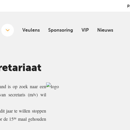
P
Veulens
Sponsoring
VIP
Nieuws
retariaat
and is op zoek naar een
an secretaris (m/v) wil
it jaar te willen stoppen
or de 15
maal gehouden
de