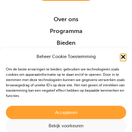
Over ons
Programma
Bieden
Organisatie
Beheer Cookie Toestemming
Om de beste ervaringen te bieden, gebruiken we technologieën zoals
Sponsoring
cookies om apparaatinformatie op te slaan en/of te openen. Door in te
stemmen met deze technologieën kunnen we gegevens verwerken zoals
browsegedrag of unieke ID's op deze site. Het niet geven of intrekken van
VIP
toestemming kan een negatief effect hebben op bepaalde kenmerken en
functies.
Partners
Veulen aanmelden
Accepteren
Bekijk voorkeuren
Realisatie door
Zeker Zichtbaar
|
Privacybeleid
|
Cookiebeleid