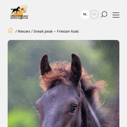
NL
EN
/
Nieuws
/
Sneak peak – Friesian foals