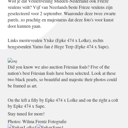
Wist je dat Veulenveiling Midden-Nederland ook Frieze
veulens veilt? Vijf van Neerlands beste Frieze veulens zijn
geselecteerd voor 2 september. Waaronder deze twee zwarte
parels, zo prachtig en majestueus dat deze foto’s voor kunst
door kunnen gaan.
Links merrieveulen Ytske (Epke 474 x Lolke), rechts
hengstveulen Yarno fan é Hege Terp (Epke 474 x Sape).
Did you know we also auction Friesian foals? Five of the
nation’s best Friesian foals have been selected. Look at these
two black pearls, so beautiful and majestic their photos could
be framed as art.
On the left a filly by Epke 474 x Lolke and on the right a colt
by Epke 474 x Sape.
Stay tuned for more!
Photos: Wilma Frentz Fotografie