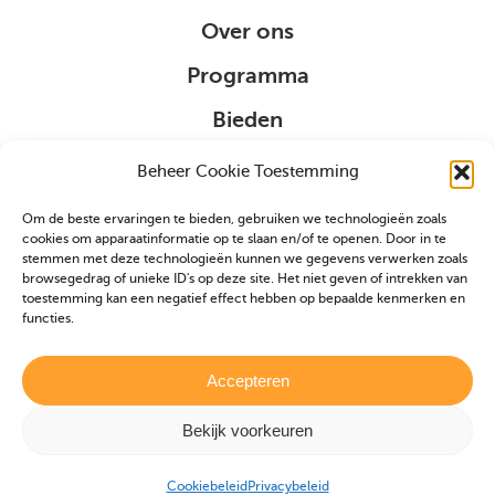
Over ons
Programma
Bieden
Organisatie
Beheer Cookie Toestemming
Om de beste ervaringen te bieden, gebruiken we technologieën zoals
Sponsoring
cookies om apparaatinformatie op te slaan en/of te openen. Door in te
stemmen met deze technologieën kunnen we gegevens verwerken zoals
browsegedrag of unieke ID's op deze site. Het niet geven of intrekken van
VIP
toestemming kan een negatief effect hebben op bepaalde kenmerken en
functies.
Partners
Veulen aanmelden
Accepteren
Bekijk voorkeuren
Realisatie door
Zeker Zichtbaar
|
Privacybeleid
|
Cookiebeleid
Cookiebeleid
Privacybeleid