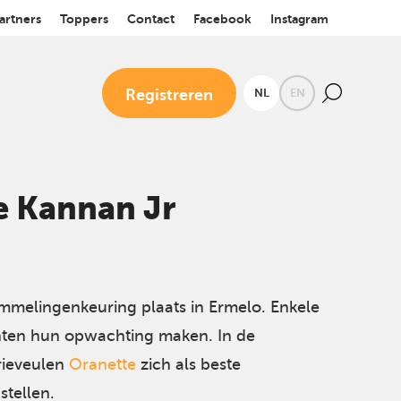
artners
Toppers
Contact
Facebook
Instagram
Registreren
NL
EN
e Kannan Jr
melingenkeuring plaats in Ermelo. Enkele
hten hun opwachting maken. In de
rieveulen
Oranette
zich als beste
tellen.