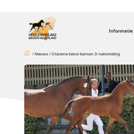
Informatie
/
Nieuws
/
Oranette beste Kannan Jr nakomeling