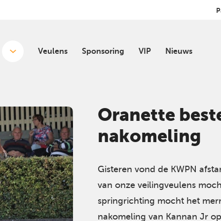
P
Veulens
Sponsoring
VIP
Nieuws
Oranette best
nakomeling
Gisteren vond de KWPN afstam
van onze veilingveulens moc
springrichting mocht het mer
nakomeling van Kannan Jr ops