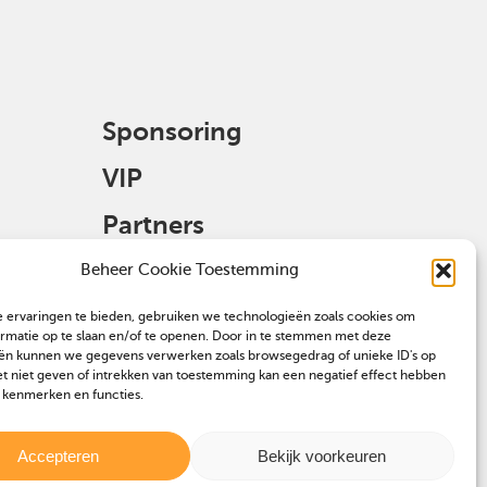
Sponsoring
VIP
Partners
Veulen aanmelden
Beheer Cookie Toestemming
 ervaringen te bieden, gebruiken we technologieën zoals cookies om
ormatie op te slaan en/of te openen. Door in te stemmen met deze
ën kunnen we gegevens verwerken zoals browsegedrag of unieke ID's op
et niet geven of intrekken van toestemming kan een negatief effect hebben
 kenmerken en functies.
Accepteren
Bekijk voorkeuren