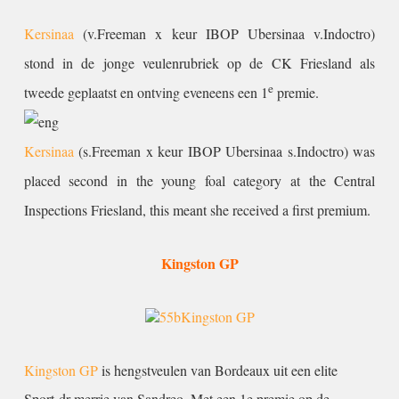
Kersinaa
(v.Freeman x keur IBOP Ubersinaa v.Indoctro)
stond in de jonge veulenrubriek op de CK Friesland als
e
tweede geplaatst en ontving eveneens een 1
premie.
Kersinaa
(s.Freeman x keur IBOP Ubersinaa s.Indoctro) was
placed second in the young foal category at the Central
Inspections Friesland, this meant she received a first premium.
Kingston GP
Kingston GP
is hengstveulen van Bordeaux uit een elite
Sport-dr merrie van Sandreo. Met een 1e premie op de