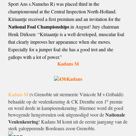
Sport Ans s.Namelus R) was placed third in the
championround at the Central Inspection North-Holland.
Kiriaantje received a first premium and an invitation for the
National Foal Championships
in August! Jury chairman
Henk Dirksen: “Kiriaantje is a well developed, muscular foal
that clearly improves her appearance when she moves.
Especially for a jumper foal she has a good trot and she
gallops with a lot of power.”
Kadans M
Kadans M
(v.Grenoble uit stermerrie Vinicole M v.Gribaldi)
e
behaalde op de veulenkeuring & CK Drenthe een 1
premie
en werd derde in kampioenskeuring. Hiermee werd dit goed
Nationale
bewegende hengstveulen ook uitgenodigd voor de
Veulenkeuring
! Kadans M komt uit de eerste jaargang van de
sterk galopperende Bordeaux-zoon Grenoble.