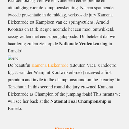
Paardenfokdag Veluwe en Vallei een eerste premie en
uitnodiging voor de kampioenskeuring. Na een spannende
tweede presentatie in de middag, verkoos de jury Kamena
Eickenrode tot Kampioen van de springveulens.
Arnold
Kootstra en Dirk Reijne noemde het een mooi ontwikkeld,
rassig veulen met een super galoppade.
Dit betekent dat we
Nationale Veulenkeuring
haar terug zullen zien op de
in
Ermelo!
De beautiful
Kamena Eickenrode
(Etoulon VDL x Indoctro,
f/g: J. van der Waaij uit Kootwijkerbroek) received a first
premium and invite to the championsround on the ‘keuring’ in
Terschuur. In this second round the jury crowned Kamena
Eickenrode as Champion of the jumping foals!
This means we
National Foal Championship
will see her back at the
in
Ermelo.
Kiriaantje