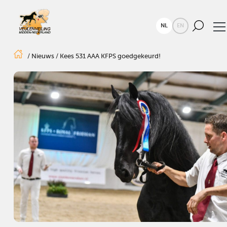
NL
EN
/
Nieuws
/
Kees 531 AAA KFPS goedgekeurd!