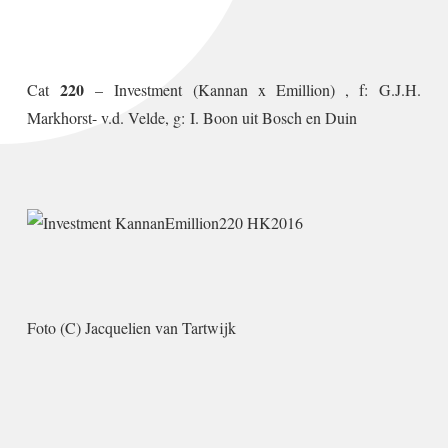
220
Cat
–
Investment
(Kannan x Emillion) , f:
G.J.H.
Markhorst- v.d. Velde, g:
I. Boon uit Bosch en Duin
Foto (C) Jacquelien van Tartwijk