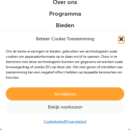
Over ons
Programma
Bieden
Organisatie
Beheer Cookie Toestemming
Om de beste ervaringen te bieden, gebruiken we technologieën zoals
Sponsoring
cookies om apparaatinformatie op te slaan en/of te openen. Door in te
stemmen met deze technologieën kunnen we gegevens verwerken zoals
browsegedrag of unieke ID's op deze site. Het niet geven of intrekken van
VIP
toestemming kan een negatief effect hebben op bepaalde kenmerken en
functies.
Partners
Veulen aanmelden
Accepteren
Bekijk voorkeuren
Realisatie door
Zeker Zichtbaar
|
Privacybeleid
|
Cookiebeleid
Cookiebeleid
Privacybeleid