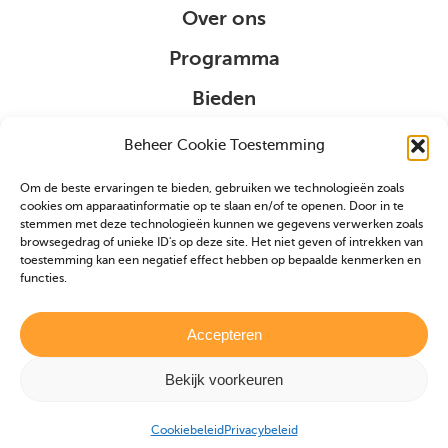
Over ons
Programma
Bieden
Organisatie
Beheer Cookie Toestemming
Om de beste ervaringen te bieden, gebruiken we technologieën zoals
Sponsoring
cookies om apparaatinformatie op te slaan en/of te openen. Door in te
stemmen met deze technologieën kunnen we gegevens verwerken zoals
browsegedrag of unieke ID's op deze site. Het niet geven of intrekken van
VIP
toestemming kan een negatief effect hebben op bepaalde kenmerken en
functies.
Partners
Veulen aanmelden
Accepteren
Bekijk voorkeuren
Realisatie door
Zeker Zichtbaar
|
Privacybeleid
|
Cookiebeleid
Cookiebeleid
Privacybeleid