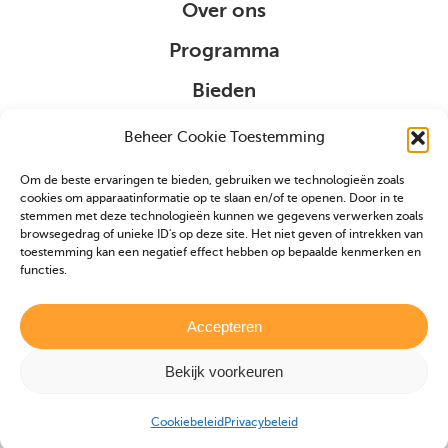
Over ons
Programma
Bieden
Organisatie
Beheer Cookie Toestemming
Om de beste ervaringen te bieden, gebruiken we technologieën zoals
Sponsoring
cookies om apparaatinformatie op te slaan en/of te openen. Door in te
stemmen met deze technologieën kunnen we gegevens verwerken zoals
browsegedrag of unieke ID's op deze site. Het niet geven of intrekken van
VIP
toestemming kan een negatief effect hebben op bepaalde kenmerken en
functies.
Partners
Veulen aanmelden
Accepteren
Bekijk voorkeuren
Realisatie door
Zeker Zichtbaar
|
Privacybeleid
|
Cookiebeleid
Cookiebeleid
Privacybeleid