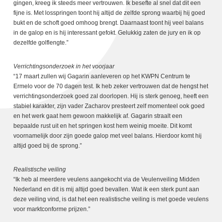
gingen, kreeg ik steeds meer vertrouwen. Ik besefte al snel dat dit een
fijne is. Met losspringen toont hij altijd de zelfde sprong waarbij hij goed
bukt en de schoft goed omhoog brengt. Daarnaast toont hij veel balans
in de galop en is hij interessant gefokt. Gelukkig zaten de jury en ik op
dezelfde golflengte.”
Verrichtingsonderzoek in het voorjaar
“17 maart zullen wij Gagarin aanleveren op het KWPN Centrum te
Ermelo voor de 70 dagen test. Ik heb zeker vertrouwen dat de hengst het
verrichtingsonderzoek goed zal doorlopen. Hij is sterk genoeg, heeft een
stabiel karakter, zijn vader Zacharov presteert zelf momenteel ook goed
en het werk gaat hem gewoon makkelijk af. Gagarin straalt een
bepaalde rust uit en het springen kost hem weinig moeite. Dit komt
voornamelijk door zijn goede galop met veel balans. Hierdoor komt hij
altijd goed bij de sprong.”
Realistische veiling
“Ik heb al meerdere veulens aangekocht via de Veulenveiling Midden
Nederland en dit is mij altijd goed bevallen. Wat ik een sterk punt aan
deze veiling vind, is dat het een realistische veiling is met goede veulens
voor marktconforme prijzen.”