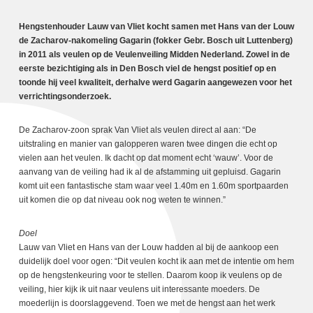
Hengstenhouder Lauw van Vliet kocht samen met Hans van der Louw
de Zacharov-nakomeling Gagarin (fokker Gebr. Bosch uit Luttenberg)
in 2011 als veulen op de Veulenveiling Midden Nederland. Zowel in de
eerste bezichtiging als in Den Bosch viel de hengst positief op en
toonde hij veel kwaliteit, derhalve werd Gagarin aangewezen voor het
verrichtingsonderzoek.
De Zacharov-zoon sprak Van Vliet als veulen direct al aan: “De
uitstraling en manier van galopperen waren twee dingen die echt op
vielen aan het veulen. Ik dacht op dat moment echt ‘wauw’. Voor de
aanvang van de veiling had ik al de afstamming uit gepluisd. Gagarin
komt uit een fantastische stam waar veel 1.40m en 1.60m sportpaarden
uit komen die op dat niveau ook nog weten te winnen.”
Doel
Lauw van Vliet en Hans van der Louw hadden al bij de aankoop een
duidelijk doel voor ogen: “Dit veulen kocht ik aan met de intentie om hem
op de hengstenkeuring voor te stellen. Daarom koop ik veulens op de
veiling, hier kijk ik uit naar veulens uit interessante moeders. De
moederlijn is doorslaggevend. Toen we met de hengst aan het werk