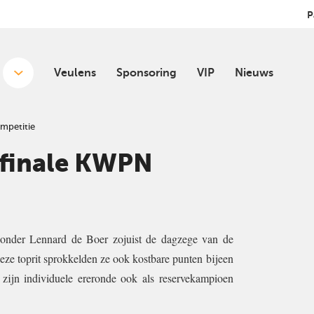
P
Veulens
Sponsoring
VIP
Nieuws
mpetitie
 finale KWPN
y onder Lennard de Boer zojuist de dagzege van de
e toprit sprokkelden ze ook kostbare punten bijeen
 zijn individuele ereronde ook als reservekampioen