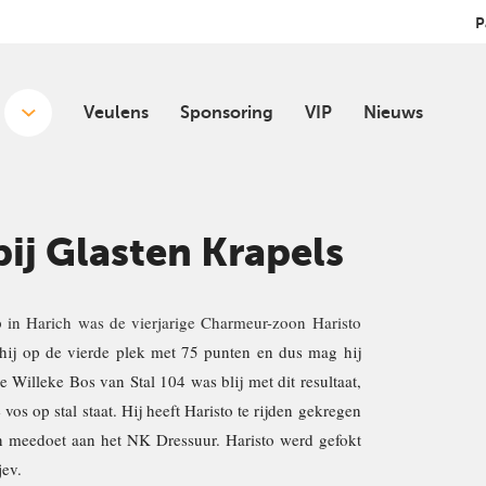
P
Veulens
Sponsoring
VIP
Nieuws
bij Glasten Krapels
 in Harich was de vierjarige Charmeur-zoon Haristo
ij op de vierde plek met 75 punten en dus mag hij
e Willeke Bos van Stal 104 was blij met dit resultaat,
vos op stal staat. Hij heeft Haristo te rijden gekregen
n meedoet aan het NK Dressuur. Haristo werd gefokt
jev.