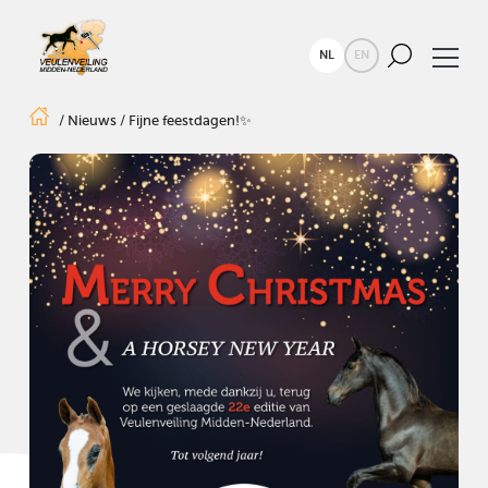
NL
EN
/
Nieuws
/
Fijne feestdagen!✨