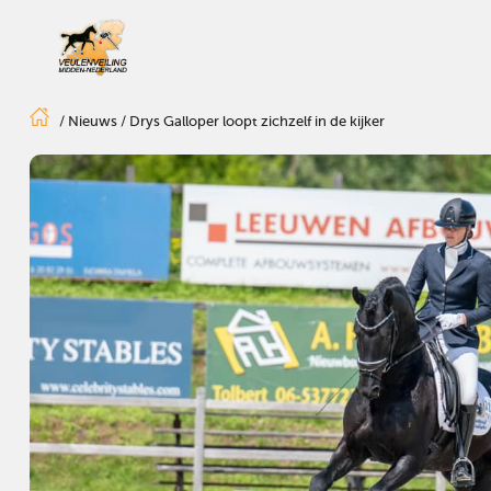
/
Nieuws
/
Drys Galloper loopt zichzelf in de kijker