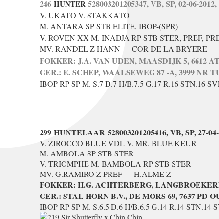
246
528003201205347, VB, SP, 02-06-2012
HUNTER
V. UKATO V. STAKKATO
M. ANTARA SP STB ELITE, IBOP-(SPR)
V. ROVEN XX M. INADJA RP STB STER, PREF, P
MV. RANDEL Z HANN — COR DE LA BRYERE
FOKKER: J.A. VAN UDEN, MAASDIJK 5, 6612
GER.: E. SCHEP, WAALSEWEG 87 -A, 3999 NR 
IBOP RP SP M. S.7 D.7 H/B.7.5 G.17 R.16 STN.16 SVE
299
HUNTELAAR
528003201205416, VB, SP, 27-04
V. ZIROCCO BLUE VDL V. MR. BLUE KEUR
M. AMBOLA SP STB STER
V. TRIOMPHE M. BAMBOLA RP STB STER
MV. G.RAMIRO Z PREF — H.ALME Z
FOKKER: H.G. ACHTERBERG, LANGBROEKERDI
GER.: STAL HORN B.V., DE MORS 69, 7637 P
IBOP RP SP M. S.6.5 D.6 H/B.6.5 G.14 R.14 STN.14 S