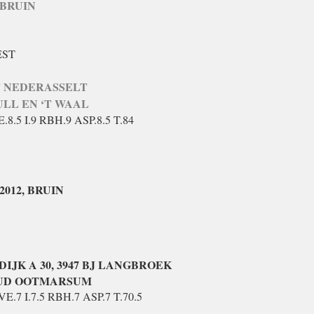
, BRUIN
REST
 AT NEDERASSELT
TULL EN ‘T WAAL
.8.5 I.9 RBH.9 ASP.8.5 T.84
-2012, BRUIN
JK A 30, 3947 BJ LANGBROEK
D OUD OOTMARSUM
VE.7 I.7.5 RBH.7 ASP.7 T.70.5