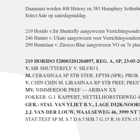
Daarnaast werden 408 History en 383 Humphrey Sollenb
Select Sale op zaterdagmiddag.
219 Horido v.Sir Shutterfly aangewezen Verrichtingsond
246 Hunter v. Ukato aangewezen voor Verrichtingsonder
299 Huntelaar v. Zirocco Blue aangewezen VO en 7e plaa
219 HORIDO 528003201204897, REG. A, SP, 23-05-2
SIR SHUTTERFLY V. SILVIO I
V.
CERASINAA SP STB STER, EPTM-(SPR), PROK
M.
CHIN CHIN M. LIRASINAA RP STB PREF, PRES
V.
NIMMERDOR PREF — ARIBAN XX
MV.
FOKKER: G.J. KAPPERT, NETTELHORSTERWEG 4
GER.: STAL VAN VLIET B.V., LAGE DIJK-NOORD
J.J. VAN DER LOUW, WAALSEWEG 46, 3999 NT
STAT.TEST SP M. S.7 D.6.5 H/B.7 G.15 R.16 STN.15 S