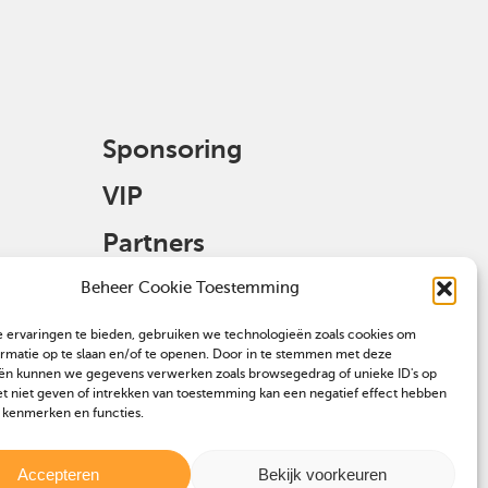
Sponsoring
VIP
Partners
Veulen aanmelden
Beheer Cookie Toestemming
 ervaringen te bieden, gebruiken we technologieën zoals cookies om
ormatie op te slaan en/of te openen. Door in te stemmen met deze
ën kunnen we gegevens verwerken zoals browsegedrag of unieke ID's op
et niet geven of intrekken van toestemming kan een negatief effect hebben
 kenmerken en functies.
Accepteren
Bekijk voorkeuren