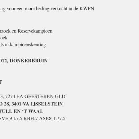
urg voor een mooi bedrag verkocht in de KWPN
erzoek en Reservekampioen
zoek
ts in kampioenskeuring
012,
DONKERBRUIN
T
3, 7274 EA GEESTEREN GLD
 28, 3401 VA IJSSELSTEIN
 TULL EN ‘T WAAL
VE.9 I.7.5 RBH.7 ASP.8 T.77.5